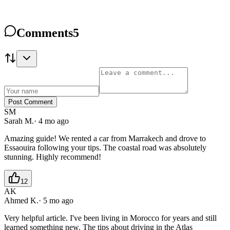
Comments
5
Post Comment
SM
Sarah M.
·
4 mo ago
Amazing guide! We rented a car from Marrakech and drove to
Essaouira following your tips. The coastal road was absolutely
stunning. Highly recommend!
12
AK
Ahmed K.
·
5 mo ago
Very helpful article. I've been living in Morocco for years and still
learned something new. The tips about driving in the Atlas