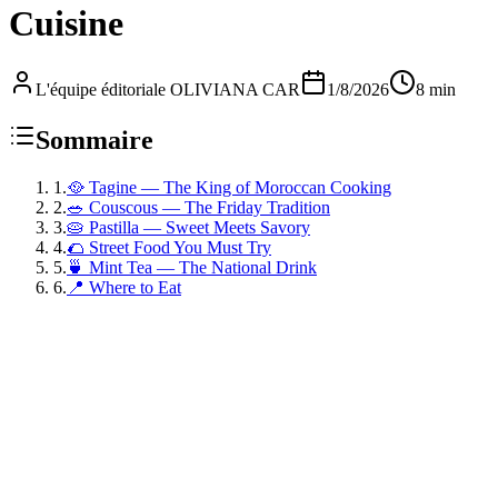
Cuisine
L'équipe éditoriale OLIVIANA CAR
1/8/2026
8 min
Sommaire
1
.
🥘 Tagine — The King of Moroccan Cooking
2
.
🥗 Couscous — The Friday Tradition
3
.
🥧 Pastilla — Sweet Meets Savory
4
.
🌮 Street Food You Must Try
5
.
🍵 Mint Tea — The National Drink
6
.
📍 Where to Eat