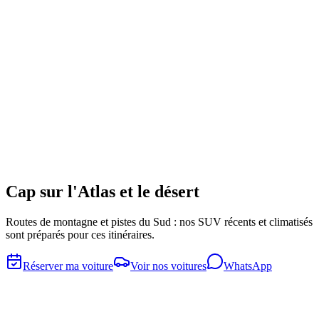
Kelaat M'Gouna
The 'City of Roses' is the center of Morocco's rose oil industry. Visit
a distillery to see how the precious oil is extracted from millions of
petals.
Skoura Palm Grove
A vast oasis of palm trees and kasbahs, including the stunning
Amerhidil Kasbah — one of the most photographed buildings in
Morocco.
Cap sur l'Atlas et le désert
Routes de montagne et pistes du Sud : nos SUV récents et climatisés
sont préparés pour ces itinéraires.
Réserver ma voiture
Voir nos voitures
WhatsApp