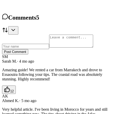
Comments
5
Post Comment
SM
Sarah M.
·
4 mo ago
Amazing guide! We rented a car from Marrakech and drove to
Essaouira following your tips. The coastal road was absolutely
stunning. Highly recommend!
12
AK
Ahmed K.
·
5 mo ago
Very helpful article. I've been living in Morocco for years and still
learned something new. The tips about driving in the Atlas