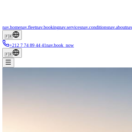
nav.home
nav.fleet
nav.booking
nav.services
nav.conditions
nav.about
nav
🇫🇷
+212 7 74 89 44 41
nav.book_now
🇫🇷