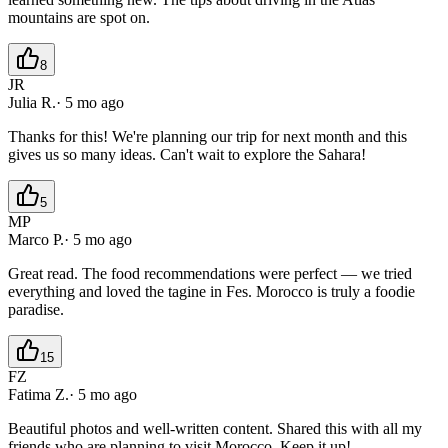
mountains are spot on.
8
JR
Julia R.
·
5 mo ago
Thanks for this! We're planning our trip for next month and this
gives us so many ideas. Can't wait to explore the Sahara!
5
MP
Marco P.
·
5 mo ago
Great read. The food recommendations were perfect — we tried
everything and loved the tagine in Fes. Morocco is truly a foodie
paradise.
15
FZ
Fatima Z.
·
5 mo ago
Beautiful photos and well-written content. Shared this with all my
friends who are planning to visit Morocco. Keep it up!